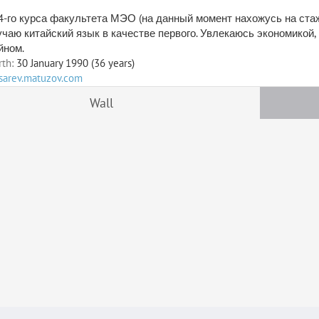
4-го курса факультета МЭО (на данный момент нахожусь на стаж
учаю китайский язык в качестве первого. Увлекаюсь экономикой, 
йном.
rth:
30 January 1990 (36 years)
esarev.matuzov.com
Wall