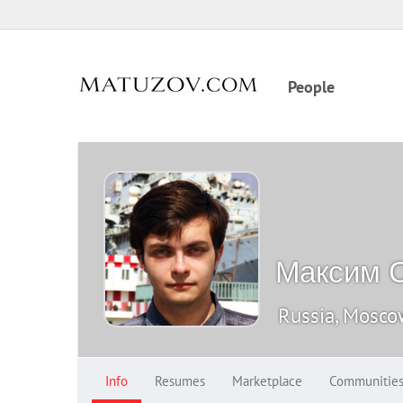
People
Максим 
Russia, Mosc
Info
Resumes
Marketplace
Communitie