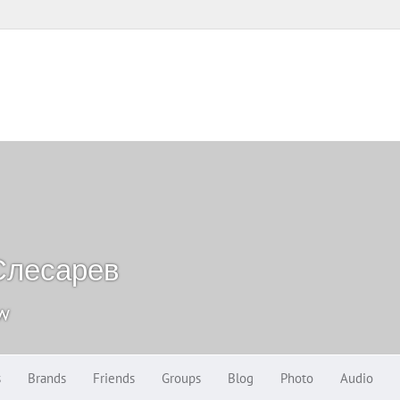
Слесарев
ow
s
Brands
Friends
Groups
Blog
Photo
Audio