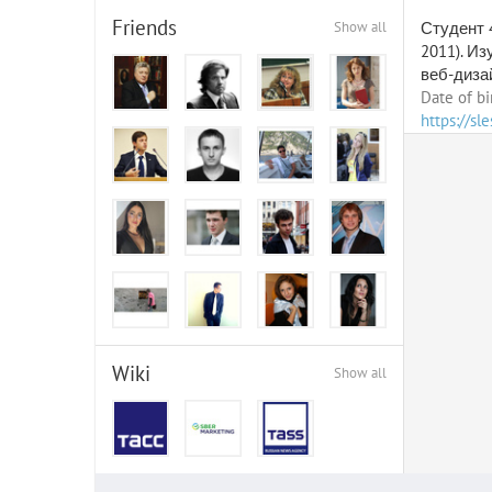
Friends
Show all
Студент 
2011). Из
веб-диза
Date of bi
https://sl
Wiki
Show all