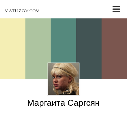
Маргаита Саргсян